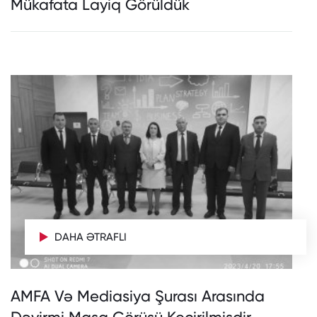
Mükafata Layiq Görüldük
DAHA ƏTRAFLI
AMFA Və Mediasiya Şurası Arasında