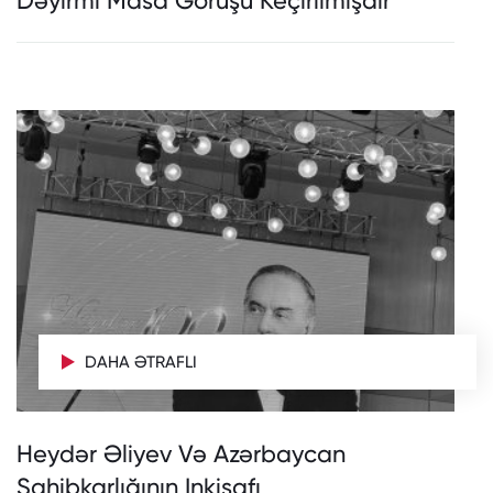
Dəyirmi Masa Görüşü Keçirilmişdir
DAHA ƏTRAFLI
Heydər Əliyev Və Azərbaycan
Sahibkarlığının Inkişafı