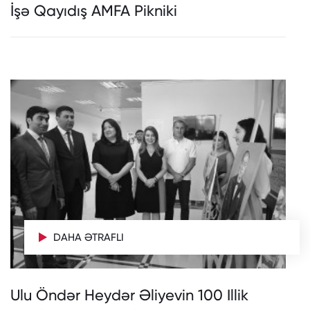
İşə Qayıdış AMFA Pikniki
DAHA ƏTRAFLI
Ulu Öndər Heydər Əliyevin 100 Illik