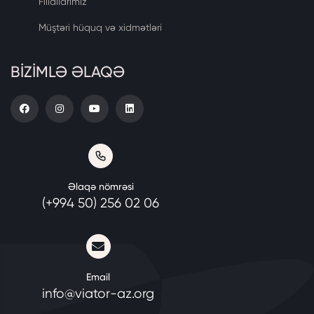
Filiallarımız
Müştəri hüquq və xidmətləri
BİZİMLƏ ƏLAQƏ
Əlaqə nömrəsi
(+994 50) 256 02 06
Email
info@viator-az.org