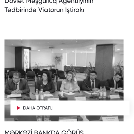
Dövlət Məşğulluq Agentliyinin
Tədbirində Viatorun Iştirakı
DAHA ƏTRAFLI
MƏRKƏZİ BANKDA GÖRÜŞ