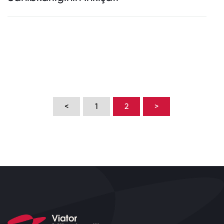
<
1
2
>