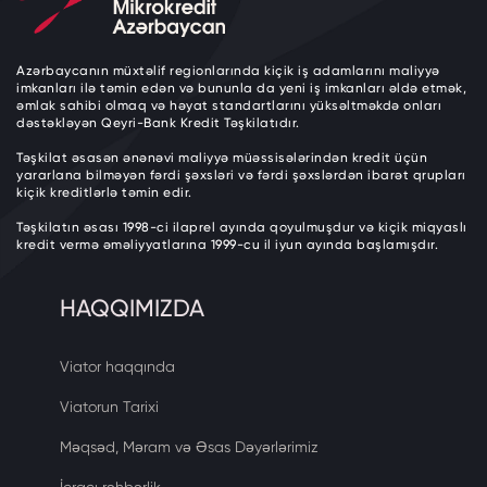
Azərbaycanın müxtəlif regionlarında kiçik iş adamlarını maliyyə
imkanları ilə təmin edən və bununla da yeni iş imkanları əldə etmək,
əmlak sahibi olmaq və həyat standartlarını yüksəltməkdə onları
dəstəkləyən Qeyri-Bank Kredit Təşkilatıdır.
Təşkilat əsasən ənənəvi maliyyə müəssisələrindən kredit üçün
yararlana bilməyən fərdi şəxsləri və fərdi şəxslərdən ibarət qrupları
kiçik kreditlərlə təmin edir.
Təşkilatın əsası 1998-ci ilaprel ayında qoyulmuşdur və kiçik miqyaslı
kredit vermə əməliyyatlarına 1999-cu il iyun ayında başlamışdır.
HAQQIMIZDA
Viator haqqında
Viatorun Tarixi
Məqsəd, Məram və Əsas Dəyərlərimiz
İcraçı rəhbərlik