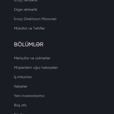
Digər rəhbərlik
İcraçı Direktorun Müraciəti
Mükafat və Təltiflər
BÖLÜMLƏR
Məhsullar və xidmətlər
Müştərilərin uğur hekayələri
İş imkanları
Xəbərlər
Yeni investorlarımız
Baş ofis